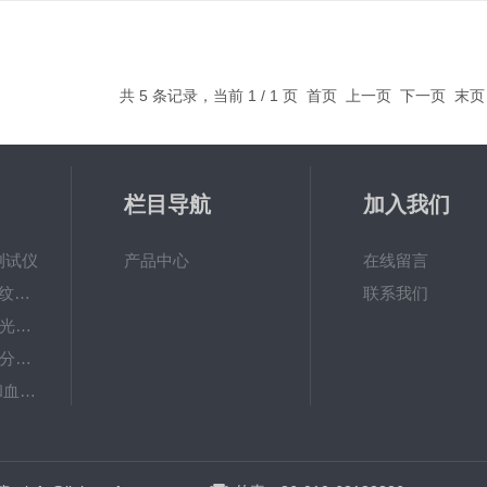
共 5 条记录，当前 1 / 1 页 首页 上一页 下一页 末
栏目导航
加入我们
测试仪
产品中心
在线留言
VC20plus皮肤表面纹理分析系统
联系我们
EvaFACE皮肤快速光学成像系统
VISIA-CR面部图像分析仪
MX18皮肤黑色素和血红素测试探头
CM825 MDD4皮肤水分测试仪