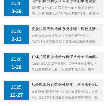
面部图像分析仪在医美行业的市场前景如何？
2026
生物体内复杂结构和功能的关键工具。本文从
面部图像分析仪在医美行业的市场前景极为广
技术原理到实验流程，系统解析在体双光子显
3-29
阔，正从“辅助工具”向“核心基建”转变。随着医
微成像的标准化操作规范，为科研工作者提
美行业进入合规化、数据化与精准化发展的新
供...
周期，该设备已成为机构提升诊疗科学性、增
皮肤快速光学成像系统原理：揭秘皮肤衰老的“三维密码”
2026
强客户信任度及实现差异化竞争的关键载体。
在化妆品功效评价与皮肤科学研究领域，
一、市场驱动力：从“颜值焦虑”到“科学循证”1.
2-13
AEVA-HE皮肤快速光学成像系统凭借其高精
合规化需求：监管趋严要求医...
度、非接触式的特点，已成为量化皮肤衰老与
改善效果的“金标准”。该系统通过先进的光学
在体拉曼皮肤成分分析仪从分子层面解锁皮肤健康
2026
原理，将肉眼难以察觉的皮肤微观变化转化为
Gen2-SCA是基于共聚焦拉曼光谱技术开发的
客观的数字化指标，为抗皱、紧致等功效宣称
1-26
专业皮肤检测设备，它通过非侵入性、在体
提供了坚实的科学依据。本文将深入解析A...
（invivo）方式，实现对皮肤分子成分的精准定
量分析。在体拉曼皮肤成分分析仪在皮肤科
从介电常数到数据可视化：皮肤水分测试仪的精准测试原理
2025
学、化妆品研发、临床诊断等领域展现出广阔
在皮肤健康管理与化妆品功效评价领域，皮肤
的应用价值，其核心优势在于能够"看到"皮肤
12-27
水分含量的精准测量是评估皮肤屏障功能、验
不同深度的化学成分分布，为皮...
证护肤品保湿效果的核心指标。德国CK推出的