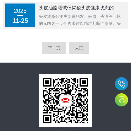
CM825MDD4皮肤水分测试仪，凭借其基于电
头皮油脂测试仪揭秘头皮健康状态的“显微镜”
2025
容法的创新测试原理，成为行业认可的“黄金标
头皮油脂分泌失衡是脱发、头屑、头痒等问题
准”，其技术细节与应用价值值得深入解析。
11-25
的元凶之一，但肉眼难以精准判断油脂量。头
一、电容法原理：介电常数差异驱...
皮油脂测试仪作为新兴的智能检测工具，通过
量化数据与科学分析，帮助用户精准掌握头皮
状态，成为护发领域的“健康管家”。本文从核
下一页
末页
心功能到应用场景，解析这款“头皮显微镜”的
实用价值。一、精准量化油脂，打破“感...