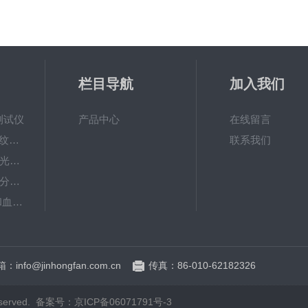
栏目导航
加入我们
测试仪
产品中心
在线留言
VC20plus皮肤表面纹理分析系统
联系我们
EvaFACE皮肤快速光学成像系统
VISIA-CR面部图像分析仪
MX18皮肤黑色素和血红素测试探头
CM825 MDD4皮肤水分测试仪
：info@jinhongfan.com.cn
传真：86-010-62182326
erved.
备案号：京ICP备06071791号-3