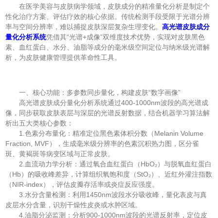
在医学美容与皮肤病学领域，皮肤成分的精准量化分析是制定个
性化治疗方案、评估疗效的核心依据。传统检测手段受限于光谱分辨
率与空间分辨率，难以捕捉皮肤深层复杂生理变化。
高光谱皮肤成分
量化分析系统
凭借其“光谱+成像”双维度技术优势，实现对皮肤黑色
素、血红蛋白、水分、油脂等成分的毫米级空间定位与纳米级光谱解
析，为皮肤健康管理提供革命性工具。
一、核心功能：多参数同步量化，构建皮肤“数字画像”
高光谱皮肤成分量化分析系统通过400-1000nm波段的高光谱成
像，同步获取皮肤表层与深层的光谱反射数据，结合机器学习算法解
析出五大类核心参数：
1.色素分布量化：精准定位黑色素体积分数（Melanin Volume
Fraction, MVF），生成毫米级分辨率的色素沉积热力图，区分雀
斑、黄褐斑等病变区域与正常皮肤。
2.血流动力学分析：通过氧合血红蛋白（HbO₂）与脱氧血红蛋白
（Hb）的吸收峰差异，计算组织氧饱和度（StO₂）、近红外灌注指数
（NIR-index），评估皮瓣存活率或炎症反应强度。
3.水分含量检测：利用1450nm波段水分吸收峰，量化表皮与真
皮层水分含量，识别干燥性皮炎或水肿区域。
4.油脂分泌监测：分析900-1000nm波段的光谱反射率，定位皮