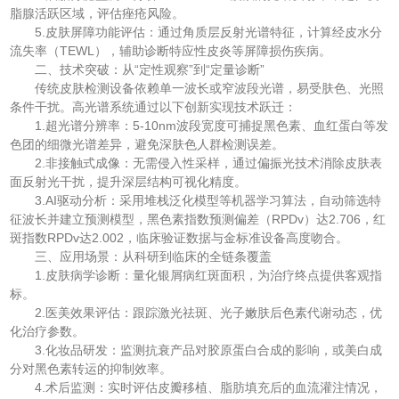
脂腺活跃区域，评估痤疮风险。
5.皮肤屏障功能评估：通过角质层反射光谱特征，计算经皮水分
流失率（TEWL），辅助诊断特应性皮炎等屏障损伤疾病。
二、技术突破：从“定性观察”到“定量诊断”
传统皮肤检测设备依赖单一波长或窄波段光谱，易受肤色、光照
条件干扰。高光谱系统通过以下创新实现技术跃迁：
1.超光谱分辨率：5-10nm波段宽度可捕捉黑色素、血红蛋白等发
色团的细微光谱差异，避免深肤色人群检测误差。
2.非接触式成像：无需侵入性采样，通过偏振光技术消除皮肤表
面反射光干扰，提升深层结构可视化精度。
3.AI驱动分析：采用堆栈泛化模型等机器学习算法，自动筛选特
征波长并建立预测模型，黑色素指数预测偏差（RPDv）达2.706，红
斑指数RPDv达2.002，临床验证数据与金标准设备高度吻合。
三、应用场景：从科研到临床的全链条覆盖
1.皮肤病学诊断：量化银屑病红斑面积，为治疗终点提供客观指
标。
2.医美效果评估：跟踪激光祛斑、光子嫩肤后色素代谢动态，优
化治疗参数。
3.化妆品研发：监测抗衰产品对胶原蛋白合成的影响，或美白成
分对黑色素转运的抑制效率。
4.术后监测：实时评估皮瓣移植、脂肪填充后的血流灌注情况，