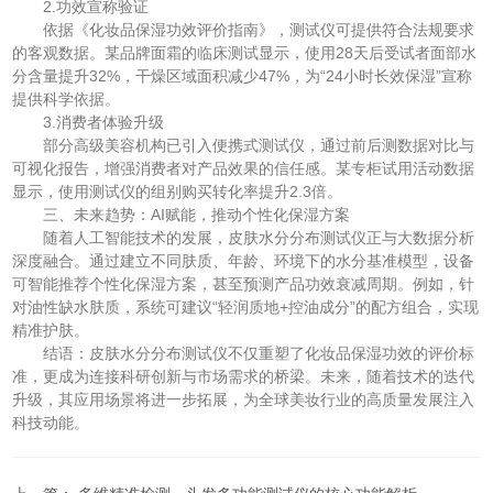
2.功效宣称验证
依据《化妆品保湿功效评价指南》，测试仪可提供符合法规要求
的客观数据。某品牌面霜的临床测试显示，使用28天后受试者面部水
分含量提升32%，干燥区域面积减少47%，为“24小时长效保湿”宣称
提供科学依据。
3.消费者体验升级
部分高级美容机构已引入便携式测试仪，通过前后测数据对比与
可视化报告，增强消费者对产品效果的信任感。某专柜试用活动数据
显示，使用测试仪的组别购买转化率提升2.3倍。
三、未来趋势：AI赋能，推动个性化保湿方案
随着人工智能技术的发展，皮肤水分分布测试仪正与大数据分析
深度融合。通过建立不同肤质、年龄、环境下的水分基准模型，设备
可智能推荐个性化保湿方案，甚至预测产品功效衰减周期。例如，针
对油性缺水肤质，系统可建议“轻润质地+控油成分”的配方组合，实现
精准护肤。
结语：皮肤水分分布测试仪不仅重塑了化妆品保湿功效的评价标
准，更成为连接科研创新与市场需求的桥梁。未来，随着技术的迭代
升级，其应用场景将进一步拓展，为全球美妆行业的高质量发展注入
科技动能。