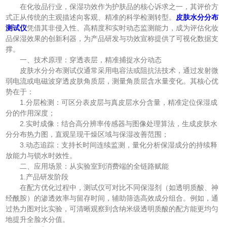
在化妆品行业，保湿功效作为护肤品的核心诉求之一，其评价方
式正从传统的主观描述向客观、精准的科学检测转型。
皮肤水分分布
测试仪
凭借其非侵入性、高精度和实时动态监测能力，成为评估化妆
品保湿效果的创新利器，为产品研发与功效宣称提供了可视化数据支
撑。
一、技术原理：穿透表层，精准捕捉水分动态
皮肤水分分布测试仪通常采用电容法或阻抗法技术，通过发射微
弱电流或电磁波穿透皮肤角质层，测量角质层含水量变化。其核心优
势在于：
1.分层检测：可区分表皮层与真皮层水分含量，精准定位保湿成
分的作用深度；
2.实时成像：结合高分辨率传感器与图像处理算法，生成皮肤水
分分布热力图，直观呈现干燥区域与保湿改善范围；
3.动态追踪：支持长时间连续监测，量化分析保湿成分的持续释
放能力与锁水时效性。
二、应用场景：从实验室到消费端的全链路赋能
1.产品研发阶段
在配方优化过程中，测试仪可对比不同保湿剂（如透明质酸、神
经酰胺）的渗透效率与留存时间，辅助筛选高效成分组合。例如，通
过热力图对比实验，可清晰观察到含纳米级透明质酸的配方能更均匀
地提升全脸水分值。